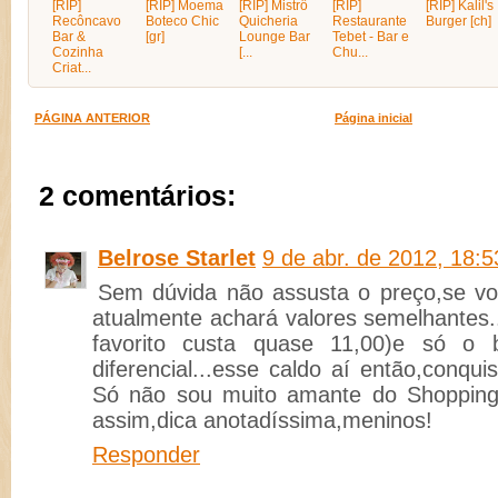
[RIP]
[RIP] Moema
[RIP] Mistrô
[RIP]
[RIP] Kalil's
Recôncavo
Boteco Chic
Quicheria
Restaurante
Burger [ch]
Bar &
[gr]
Lounge Bar
Tebet - Bar e
Cozinha
[...
Chu...
Criat...
PÁGINA ANTERIOR
Página inicial
2 comentários:
Belrose Starlet
9 de abr. de 2012, 18:5
Sem dúvida não assusta o preço,se v
atualmente achará valores semelhantes.
favorito custa quase 11,00)e só o b
diferencial...esse caldo aí então,conqu
Só não sou muito amante do Shopping 
assim,dica anotadíssima,meninos!
Responder