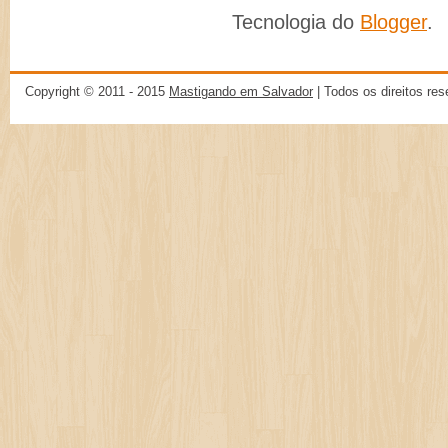
Tecnologia do
Blogger
.
Copyright © 2011 - 2015
Mastigando em Salvador
| Todos os direitos re