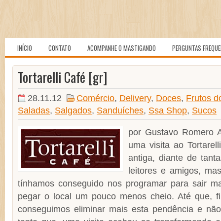
INÍCIO
CONTATO
ACOMPANHE O MASTIGANDO
PERGUNTAS FREQU
Tortarelli Café [gr]
28.11.12
Comércio
,
Delivery
,
Doces
,
Frutos d
Saladas
,
Salgados
,
Sanduíches
,
Ssa Shop
,
Sucos
por Gustavo Romero A
uma visita ao Tortarel
antiga, diante de tant
leitores e amigos, ma
tínhamos conseguido nos programar para sair m
pegar o local um pouco menos cheio. Até que, fi
conseguimos eliminar mais esta pendência e nã