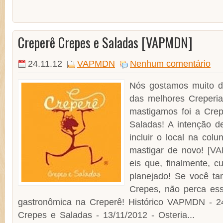
Creperê Crepes e Saladas [VAPMDN]
24.11.12
VAPMDN
Nenhum comentário
Nós gostamos muito 
das melhores Creperi
mastigamos foi a Cre
Saladas! A intenção de
incluir o local na col
mastigar de novo! [V
eis que, finalmente, 
planejado! Se você t
Crepes, não perca es
gastronômica na Creperê! Histórico VAPMDN - 2
Crepes e Saladas - 13/11/2012 - Osteria...