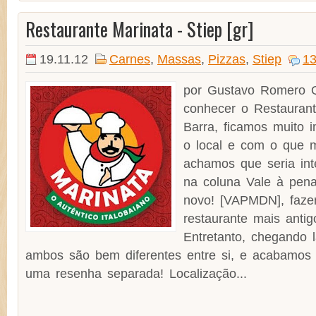
Restaurante Marinata - Stiep [gr]
19.11.12
Carnes
,
Massas
,
Pizzas
,
Stiep
13
por Gustavo Romero 
conhecer o Restaurant
Barra, ficamos muito 
o local e com o que 
achamos que seria inte
na coluna Vale à pena
novo! [VAPMDN], faze
restaurante mais antig
Entretanto, chegando 
ambos são bem diferentes entre si, e acabamos 
uma resenha separada! Localização...