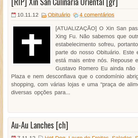
[RIP] Xin San Culinária Oriental [gr]
10.11.12
Obituário
4 comentários
[ATUALIZAÇÃO] O Xin San pas
Xing Fu. Não sabemos que outr
estabelecimento sofreu, portanto
parte do nosso Obituário. Este 
está mais entre nós. Repouse em
Gustavo Romero Eu ainda não 
Plaza e nem desconfiava que o condomínio abri
shopping, com várias lojas e uma "praça de ali
diversas opções para...
Au-Au Lanches [ch]
7.11.12
Hot-Dog
,
Lauro de Freitas
,
Saladas
,
S