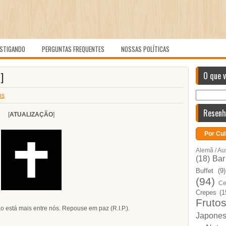
STIGANDO
PERGUNTAS FREQUENTES
NOSSAS POLÍTICAS
]
O que 
os
Resenh
[
ATUALIZAÇÃO
]
Por Cul
Alemã / Au
(18)
Bar
Buffet
(9)
(94)
Ce
Crepes
(1
Fruto
o está mais entre nós. Repouse em paz (R.I.P.).
Japone