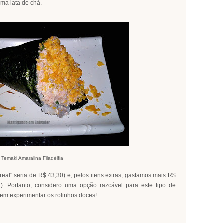
ma lata de chá.
 Temaki Amaralina Filadélfia
eal" seria de R$ 43,30) e, pelos itens extras, gastamos mais R$
a). Portanto, considero uma opção razoável para este tipo de
 sem experimentar os rolinhos doces!