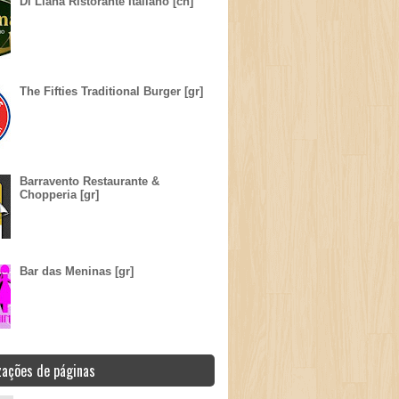
Di Liana Ristorante Italiano [ch]
The Fifties Traditional Burger [gr]
Barravento Restaurante &
Chopperia [gr]
Bar das Meninas [gr]
zações de páginas