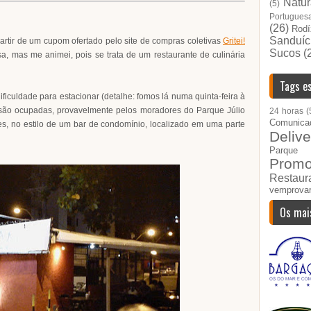
Natur
(5)
Portugues
(26)
Rodí
Sanduíc
artir de um cupom ofertado pelo site de compras coletivas
Gritei!
Sucos
(
sa, mas me animei, pois se trata de um restaurante de culinária
Tags es
ificuldade para estacionar (detalhe: fomos lá numa quinta-feira à
 são ocupadas, provavelmente pelos moradores do Parque Júlio
24 horas
(
Comunica
es, no estilo de um bar de condomínio, localizado em uma parte
Delive
Parque I
Prom
Restau
vemprova
Os mai