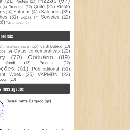
Pizzas
(57)
al
(21)
Pastéis
(13)
Quilo
(25)
Risoto
Produtos
(12)
a
(4)
Saladas
(41)
Salgados
(39)
zio
(16)
hes
(31)
Sorvetes
(22)
Sopas
(7)
26)
Tailandesa
(6)
peciais
Comida di Buteco
(10)
5)
A escolha é sua
(3)
Datas comemorativas
(22)
dos
(9)
ry
(70)
Obituário
(89)
nfantil
(13)
Produtos
(12)
oções
(61)
Publieditorial
(51)
rant Week
(25)
VAPMDN
(22)
r.com
(10)
s mastigados
Restaurante Bargaço [gr]