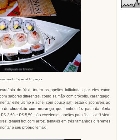
ombinado Especial 15 peças
rdápio do Yaki, foram as opções intituladas por eles como
 com sabores diferentes, como salmão com brócolis, caranguejo,
mentar este último e achei com pouco sal), estão disponíveis ao
s o de
chocolate com morango
, que também fez parte da oferta
R$ 3,50 e R$ 5,50, são excelentes opções para "beliscar"! Além
drez, temaki hot com arroz, temakis em três tamanhos diferentes
montar o seu próprio temaki.