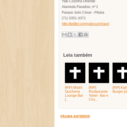
Yaki Cozinha Oriental
Alameda Paradiso, nº 2
Parque Julio César - Pituba
(71) 3351-3371
http://twitter.com/y
akicozinhaori
Leia também
[RIP] Mistrô
[RIP]
[RIP] Kali
Quicheria
Restaurante
Burger [c
Lounge Bar
Tebet - Bar e
[...
Chu...
PÁGINA ANTERIOR