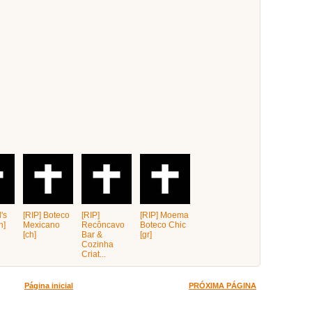
l's
[RIP] Boteco
[RIP]
[RIP] Moema
h]
Mexicano
Recôncavo
Boteco Chic
[ch]
Bar &
[gr]
Cozinha
Criat...
Página inicial
PRÓXIMA PÁGINA