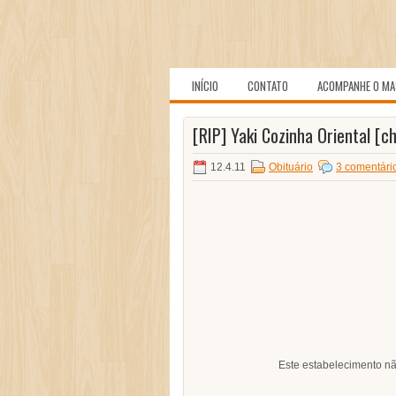
INÍCIO
CONTATO
ACOMPANHE O MA
[RIP] Yaki Cozinha Oriental [ch
12.4.11
Obituário
3 comentári
Este estabelecimento nã