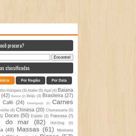
você procura?
as classificadas
inária
Por Região
Por Data
Baiana
stro-Húngara
(3)
Arabe
(5)
Açaí
(4)
(42)
Brasileira
(27)
Beiju
(3)
Batata
(2)
Carnes
Café
(24)
Caranguejo
(2)
Chinesa
(20)
viche
(6)
Churrascaria
(5)
Doces
(50)
5)
Francesa
(7)
Espeto
(3)
s do mar
(82)
Hot-Dog
(5)
Massas
(61)
sa
(49)
Mexicana