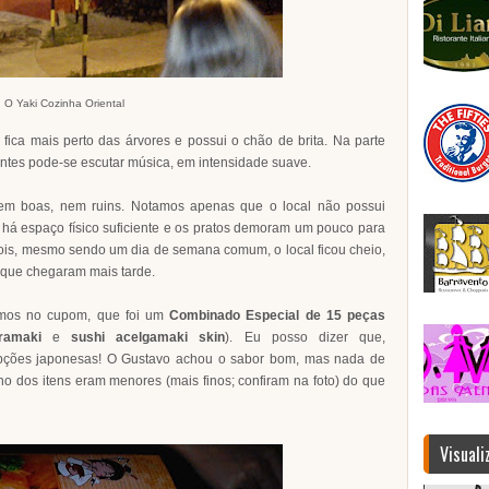
O Yaki Cozinha Oriental
fica mais perto das árvores e possui o chão de brita. Na parte
entes pode-se escutar música, em intensidade suave.
em boas, nem ruins. Notamos apenas que o local não possui
o há espaço físico suficiente e os pratos demoram um pouco para
pois, mesmo sendo um dia de semana comum, o local ficou cheio,
 que chegaram mais tarde.
os no cupom, que foi um
Combinado Especial de 15 peças
ramaki
e
sushi acelgamaki skin
). Eu posso dizer que,
opções japonesas! O Gustavo achou o sabor bom, mas nada de
 dos itens eram menores (mais finos; confiram na foto) do que
Visuali