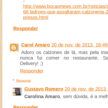
-
http://www.bocaonews.com.br/noticias/po
68,ladroes-que-assaltaram-calzoneria-
presos.html
Responder
Carol Amaro
20 de nov. de 2013, 18:49
Adoro os calzones de lá, mas pela ins
nunca fui comer no restaurante. S
Delivery! ;)
Responder
Respostas
Gustavo Romero
20 de nov. de 2013,
Carolina Amaro
, sem dúvida, é a mel
Responder