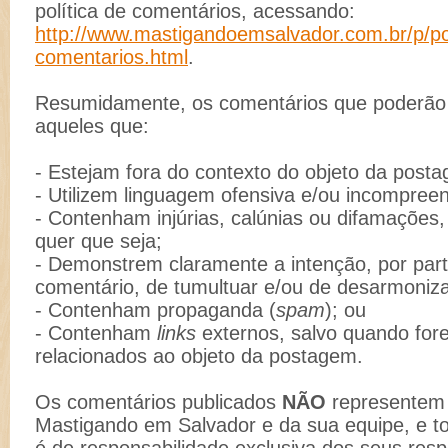
política de comentários, acessando:
http://www.mastigandoemsalvador.com.br/p/pol
comentarios.html
.
Resumidamente, os comentários que poderão s
aqueles que:
- Estejam fora do contexto do objeto da post
- Utilizem linguagem ofensiva e/ou incompreen
- Contenham injúrias, calúnias ou difamações
quer que seja;
- Demonstrem claramente a intenção, por part
comentário, de tumultuar e/ou de desarmoniz
- Contenham propaganda (
spam
); ou
- Contenham
links
externos, salvo quando for
relacionados ao objeto da postagem.
Os comentários publicados
NÃO
representem 
Mastigando em Salvador e da sua equipe, e t
é de responsabilidade exclusiva dos seus resp