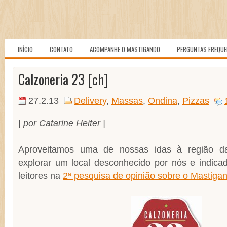
INÍCIO
CONTATO
ACOMPANHE O MASTIGANDO
PERGUNTAS FREQU
Calzoneria 23 [ch]
27.2.13
Delivery
,
Massas
,
Ondina
,
Pizzas
| por Catarine Heiter |
Aproveitamos uma de nossas idas à região da
explorar um local desconhecido por nós e indic
leitores na
2ª pesquisa de opinião sobre o Mastiga