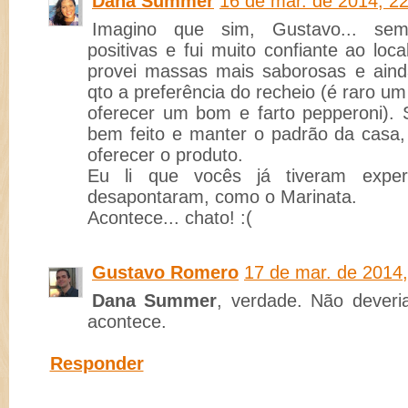
Dana Summer
16 de mar. de 2014, 2
Imagino que sim, Gustavo... semp
positivas e fui muito confiante ao loc
provei massas mais saborosas e aind
qto a preferência do recheio (é raro u
oferecer um bom e farto pepperoni).
bem feito e manter o padrão da casa, 
oferecer o produto.
Eu li que vocês já tiveram exper
desapontaram, como o Marinata.
Acontece... chato! :(
Gustavo Romero
17 de mar. de 2014,
Dana Summer
, verdade. Não deveri
acontece.
Responder