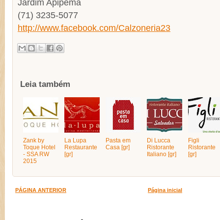
Jardim Apipema
(71) 3235-5077
http://www.facebook.com/Calzoneria23
Leia também
Zank by
La Lupa
Pasta em
Di Lucca
Figli
Toque Hotel
Restaurante
Casa [gr]
Ristorante
Ristorante
- SSA RW
[gr]
Italiano [gr]
[gr]
2015
PÁGINA ANTERIOR
Página inicial