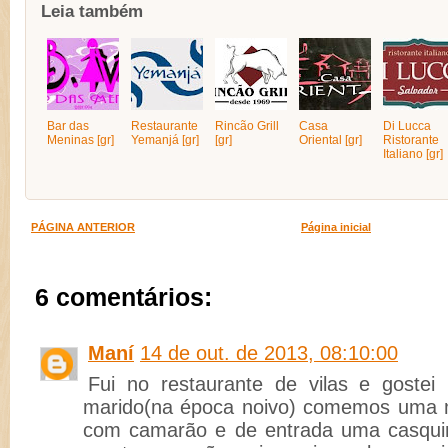
Leia também
Bar das
Restaurante
Rincão Grill
Casa
Di Lucca
Meninas [gr]
Yemanjá [gr]
[gr]
Oriental [gr]
Ristorante
Italiano [gr]
PÁGINA ANTERIOR
Página inicial
6 comentários:
Maní
14 de out. de 2013, 08:10:00
Fui no restaurante de vilas e goste
marido(na época noivo) comemos uma 
com camarão e de entrada uma casquin