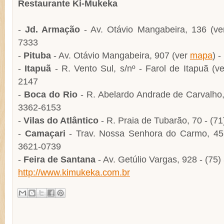
Restaurante Ki-Mukeka
-
Jd. Armação
- Av. Otávio Mangabeira, 136 (v
7333
-
Pituba
- Av. Otávio Mangabeira, 907 (ver
mapa
) 
-
Itapuã
- R. Vento Sul, s/nº - Farol de Itapuã (v
2147
-
Boca do Rio
- R. Abelardo Andrade de Carvalho
3362-6153
-
Vilas do Atlântico
- R. Praia de Tubarão, 70 - (7
-
Camaçari
- Trav. Nossa Senhora do Carmo, 457
3621-0739
-
Feira de Santana
- Av. Getúlio Vargas, 928 - (75
http://www.kimukeka.com.br