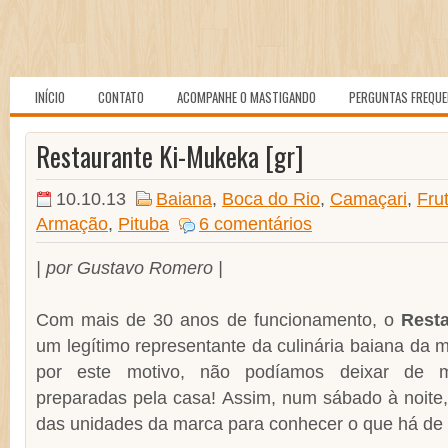
INÍCIO
CONTATO
ACOMPANHE O MASTIGANDO
PERGUNTAS FREQU
Restaurante Ki-Mukeka [gr]
10.10.13
Baiana
,
Boca do Rio
,
Camaçari
,
Fru
Armação
,
Pituba
6 comentários
| por Gustavo Romero |
Com mais de 30 anos de funcionamento, o
Rest
um legítimo representante da culinária baiana da m
por este motivo, não podíamos deixar de ma
preparadas pela casa! Assim, num sábado à noite,
das unidades da marca para conhecer o que há de 