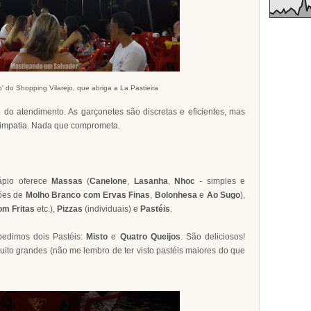
' do Shopping Vilarejo, que abriga a La Pastieira
 do atendimento. As garçonetes são discretas e eficientes, mas
impatia. Nada que comprometa.
ápio oferece
Massas
(
Canelone
,
Lasanha
,
Nhoc
- simples e
ões de
Molho Branco com Ervas Finas
,
Bolonhesa
e
Ao Sugo
),
m Fritas
etc.),
Pizzas
(individuais) e
Pastéis
.
pedimos dois Pastéis:
Misto
e
Quatro Queijos
. São deliciosos!
ito grandes (não me lembro de ter visto pastéis maiores do que