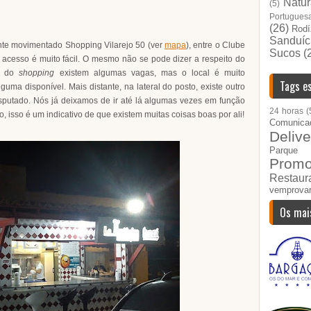
Natur
(5)
Portugues
(26)
Rodí
Sanduíc
nte movimentado Shopping Vilarejo 50 (ver
mapa
), entre o Clube
Sucos
(
cesso é muito fácil. O mesmo não se pode dizer a respeito do
al do
shopping
existem algumas vagas, mas o local é muito
Tags es
guma disponível. Mais distante, na lateral do posto, existe outro
isputado. Nós já deixamos de ir até lá algumas vezes em função
24 horas
(
o, isso é um indicativo de que existem muitas coisas boas por ali!
Comunica
Delive
Parque I
Prom
Restau
vemprova
Os mai