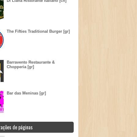
Di Liana Ristorante Italiano [ch]
The Fifties Traditional Burger [gr]
Barravento Restaurante &
Chopperia [gr]
Bar das Meninas [gr]
zações de páginas