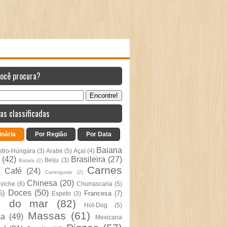
você procura?
as classificadas
inária
Por Região
Por Data
Baiana
stro-Húngara
(3)
Arabe
(5)
Açaí
(4)
(42)
Brasileira
(27)
Beiju
(3)
Batata
(2)
Carnes
Café
(24)
Caranguejo
(2)
Chinesa
(20)
viche
(6)
Churrascaria
(5)
Doces
(50)
5)
Francesa
(7)
Espeto
(3)
s do mar
(82)
Hot-Dog
(5)
Massas
(61)
sa
(49)
Mexicana