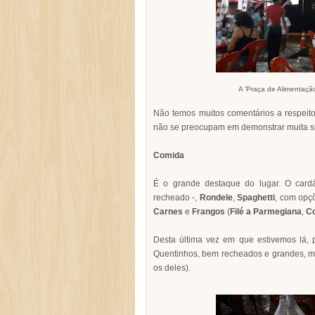
A 'Praça de Alimentação
Não temos muitos comentários a respeito
não se preocupam em demonstrar muita s
Comida
É o grande destaque do lugar. O card
recheado -,
Rondele
,
Spaghetti
, com opç
Carnes
e
Frangos
(
Filé a Parmegiana
,
Co
Desta última vez em que estivemos lá, 
Quentinhos, bem recheados e grandes, mu
os deles).