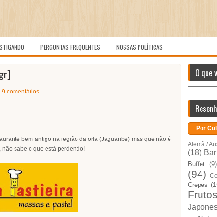
STIGANDO
PERGUNTAS FREQUENTES
NOSSAS POLÍTICAS
gr]
O que 
9 comentários
Resenh
Por Cul
aurante bem antigo na região da orla (Jaguaribe) mas que não é
Alemã / Au
, não sabe o que está perdendo!
(18)
Bar
Buffet
(9)
(94)
Ce
Crepes
(1
Fruto
Japone