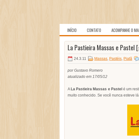
INÍCIO
CONTATO
ACOMPANHE O MA
La Pastieira Massas e Pastel [
24.3.11
Massas
,
Pastéis
,
Piatã
por Gustavo Romero
atualizado em 17/05/12
A
La Pastieira Massas e Pastel
é um rest
muito conhecido. Se você nunca esteve lá