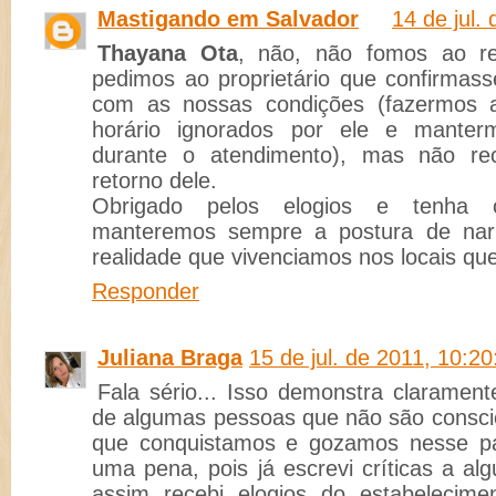
Mastigando em Salvador
14 de jul.
Thayana Ota
, não, não fomos ao re
pedimos ao proprietário que confirmass
com as nossas condições (fazermos a
horário ignorados por ele e mante
durante o atendimento), mas não r
retorno dele.
Obrigado pelos elogios e tenha 
manteremos sempre a postura de nar
realidade que vivenciamos nos locais que
Responder
Juliana Braga
15 de jul. de 2011, 10:20
Fala sério... Isso demonstra clarament
de algumas pessoas que não são conscie
que conquistamos e gozamos nesse paí
uma pena, pois já escrevi críticas a alg
assim recebi elogios do estabelecim