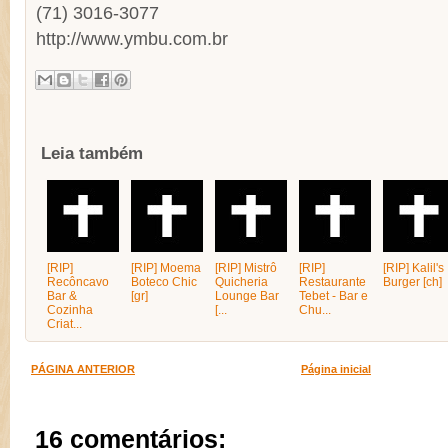
(71) 3016-3077
http://www.ymbu.com.br
Leia também
[RIP]
[RIP] Moema
[RIP] Mistrô
[RIP]
[RIP] Kalil's
Recôncavo
Boteco Chic
Quicheria
Restaurante
Burger [ch]
Bar &
[gr]
Lounge Bar
Tebet - Bar e
Cozinha
[...
Chu...
Criat...
PÁGINA ANTERIOR
Página inicial
16 comentários: