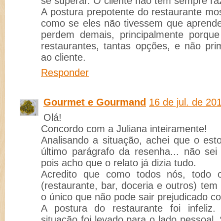
se superar. O cliente não tem sempre raz
A postura prepotente do restaurante mo
como se eles não tivessem que aprender
perdem demais, principalmente porque
restaurantes, tantas opções, e não pri
ao cliente.
Responder
Gourmet e Gourmand
16 de jul. de 20
Olá!
Concordo com a Juliana inteiramente!
Analisando a situação, achei que o esto
último parágrafo da resenha... não sei
pois acho que o relato já dizia tudo.
Acredito que como todos nós, todo o
(restaurante, bar, doceria e outros) tem
o único que não pode sair prejudicado co
A postura do restaurante foi infeliz
situação foi levado para o lado pessoal.