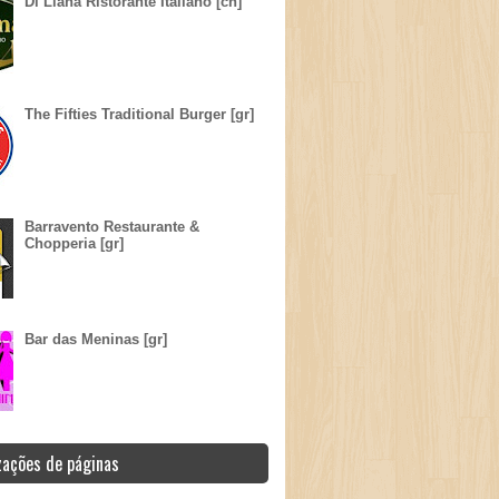
Di Liana Ristorante Italiano [ch]
The Fifties Traditional Burger [gr]
Barravento Restaurante &
Chopperia [gr]
Bar das Meninas [gr]
zações de páginas