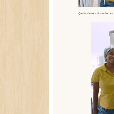
Queila Vasconcelos e Renata T