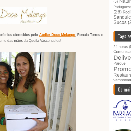
Natur
(5)
Portugues
(26)
Rodí
Sanduíc
Sucos
(
prêmios oferecidos pelo
Atelier Doce Melange
, Renata Torres e
Tags es
ente das mãos da Queila Vasconcelos!
24 horas
(
Comunica
Delive
Parque I
Prom
Restau
vemprova
Os mai