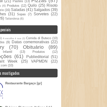
Pizzas
(57)
al
(21)
Pastéis
(13)
Quilo
(25)
Risoto
Produtos
(12)
a
(4)
Saladas
(41)
Salgados
(39)
zio
(16)
hes
(31)
Sorvetes
(22)
Sopas
(7)
26)
Tailandesa
(6)
peciais
Comida di Buteco
(10)
5)
A escolha é sua
(3)
Datas comemorativas
(22)
dos
(9)
ry
(70)
Obituário
(89)
nfantil
(13)
Produtos
(12)
oções
(61)
Publieditorial
(51)
rant Week
(25)
VAPMDN
(22)
r.com
(10)
s mastigados
Restaurante Bargaço [gr]