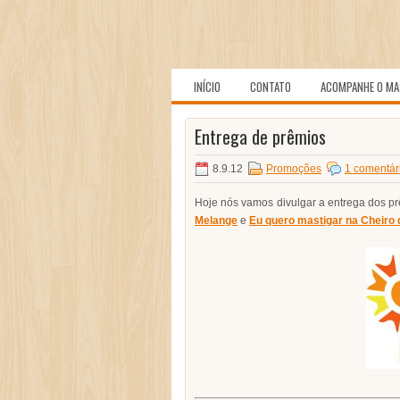
INÍCIO
CONTATO
ACOMPANHE O MA
Entrega de prêmios
8.9.12
Promoções
1 comentár
Hoje nós vamos divulgar a entrega dos p
Melange
e
Eu quero mastigar na Cheiro 