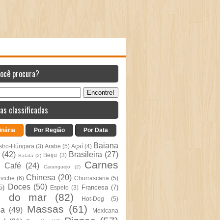
você procura?
as classificadas
inária
Por Região
Por Data
Baiana
stro-Húngara
(3)
Arabe
(5)
Açaí
(4)
(42)
Brasileira
(27)
Beiju
(3)
Batata
(2)
Carnes
Café
(24)
Caranguejo
(2)
Chinesa
(20)
viche
(6)
Churrascaria
(5)
Doces
(50)
5)
Francesa
(7)
Espeto
(3)
s do mar
(82)
Hot-Dog
(5)
Massas
(61)
sa
(49)
Mexicana