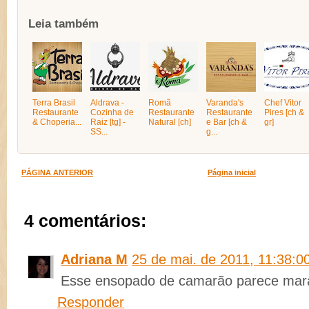
Leia também
Terra Brasil
Aldrava -
Romã
Varanda's
Chef Vitor
Restaurante
Cozinha de
Restaurante
Restaurante
Pires [ch &
& Choperia...
Raiz [tg] -
Natural [ch]
e Bar [ch &
gr]
SS...
g...
PÁGINA ANTERIOR
Página inicial
4 comentários:
Adriana M
25 de mai. de 2011, 11:38:0
Esse ensopado de camarão parece marav
Responder