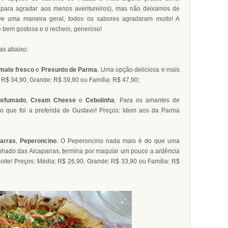
 (para agradar aos menos aventureiros), mas não deixamos de
 De uma maneira geral, todos os sabores agradaram muito! A
 bem gostosa e o recheio, generoso!
as abaixo:
mate fresco
e
Presunto de Parma
. Uma opção deliciosa e mais
: R$ 34,90, Grande: R$ 39,90 ou Família: R$ 47,90;
defumado
,
Cream Cheese
e
Cebolinha
. Para os amantes de
ro que foi a preferida de Gustavo! Preços: Idem aos da Parma
arras
,
Peperoncino
. O Peperoncino nada mais é do que uma
anhado das Alcaparras, termina por maquiar um pouco a ardência
noite! Preços: Média: R$ 26,90, Grande: R$ 33,90 ou Família: R$