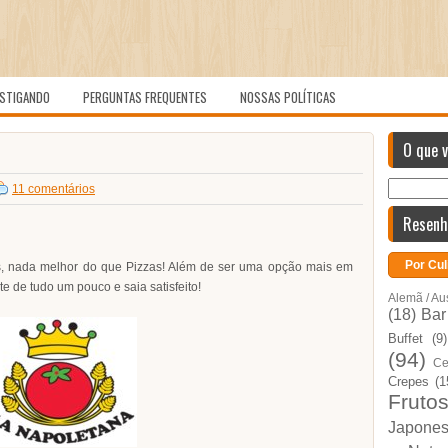
STIGANDO
PERGUNTAS FREQUENTES
NOSSAS POLÍTICAS
O que 
11 comentários
Resenh
Por Cul
s, nada melhor do que Pizzas! Além de ser uma opção mais em
 de tudo um pouco e saia satisfeito!
Alemã / Au
(18)
Bar
Buffet
(9)
(94)
Ce
Crepes
(1
Fruto
Japone