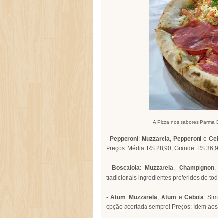
A Pizza nos sabores Parma 
-
Pepperoni
:
Muzzarela
,
Pepperoni
e
Ce
Preços: Média: R$ 28,90, Grande: R$ 36,9
-
Boscaiola
:
Muzzarela
,
Champignon
tradicionais ingredientes preferidos de t
-
Atum
:
Muzzarela
,
Atum
e
Cebola
. Si
opção acertada sempre! Preços: Idem aos