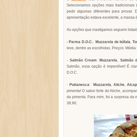
Selecionamos opções mais tradicionais
pedir algumas diferentes para provar.
apresentação estava excelente, a massa é
As opções que mastigamos seguem listad
- Parma D.O.C.
:
Muzzarela de búfala
,
To
leve, dentre as escolhidas. Preços: Média
-
Salmão Cream
:
Muzzarela
,
Salmão 
Salmão, essa opção é imperdível! É cla
D.O.C.
-
Puttanesca
:
Muzzarela
,
Aliche
,
Alcap
pimenta! O sabor forte do Aliche, acomp
da pimenta. Para mim, foi a surpresa da 
38,90;