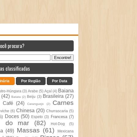
você procura?
as classificadas
inária
Por Região
Por Data
Baiana
stro-Húngara
(3)
Arabe
(5)
Açaí
(4)
(42)
Brasileira
(27)
Beiju
(3)
Batata
(2)
Carnes
Café
(24)
Caranguejo
(2)
Chinesa
(20)
viche
(6)
Churrascaria
(5)
Doces
(50)
5)
Francesa
(7)
Espeto
(3)
s do mar
(82)
Hot-Dog
(5)
Massas
(61)
sa
(49)
Mexicana