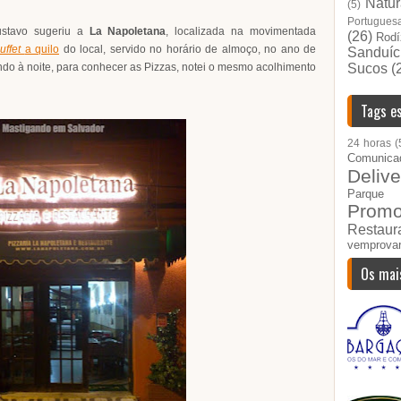
Natur
(5)
Portugues
ustavo sugeriu a
La Napoletana
, localizada na movimentada
(26)
Rodí
uffet
a quilo
do local, servido no horário de almoço, no ano de
Sanduíc
ndo à noite, para conhecer as Pizzas, notei o mesmo acolhimento
Sucos
(
Tags es
24 horas
(
Comunica
Delive
Parque I
Prom
Restau
vemprova
Os mai