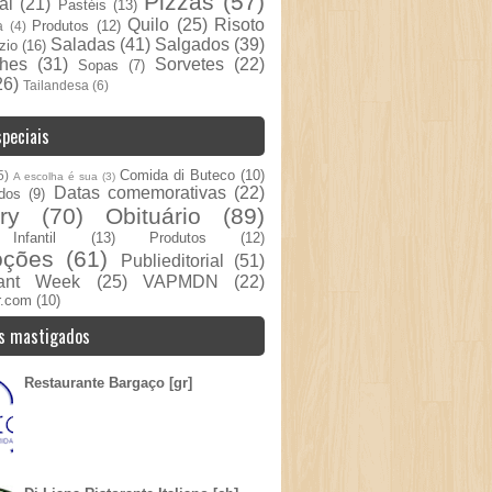
Pizzas
(57)
al
(21)
Pastéis
(13)
Quilo
(25)
Risoto
Produtos
(12)
a
(4)
Saladas
(41)
Salgados
(39)
zio
(16)
hes
(31)
Sorvetes
(22)
Sopas
(7)
26)
Tailandesa
(6)
peciais
Comida di Buteco
(10)
5)
A escolha é sua
(3)
Datas comemorativas
(22)
dos
(9)
ry
(70)
Obituário
(89)
nfantil
(13)
Produtos
(12)
oções
(61)
Publieditorial
(51)
rant Week
(25)
VAPMDN
(22)
r.com
(10)
s mastigados
Restaurante Bargaço [gr]