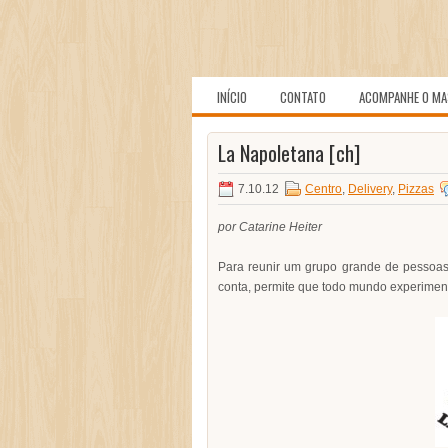
INÍCIO
CONTATO
ACOMPANHE O MA
La Napoletana [ch]
7.10.12
Centro
,
Delivery
,
Pizzas
por Catarine Heiter
Para reunir um grupo grande de pessoa
conta, permite que todo mundo experimente