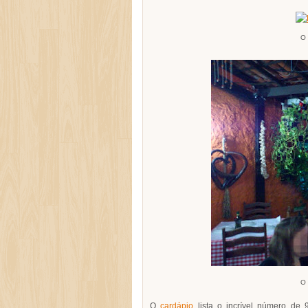
O 
O 
O
cardápio
lista o incrível número de 