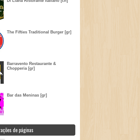
Di Liana Ristorante Italiano [ch]
The Fifties Traditional Burger [gr]
Barravento Restaurante &
Chopperia [gr]
Bar das Meninas [gr]
zações de páginas