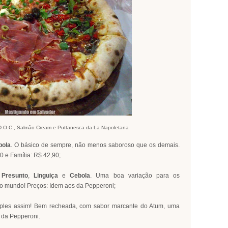
D.O.C., Salmão Cream e Puttanesca da La Napoletana
bola
. O básico de sempre, não menos saboroso que os demais.
0 e Família: R$ 42,90;
,
Presunto
,
Linguiça
e
Cebola
. Uma boa variação para os
odo mundo! Preços: Idem aos da Pepperoni;
mples assim! Bem recheada, com sabor marcante do Atum, uma
 da Pepperoni.