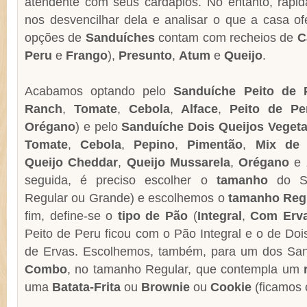
atendente com seus cardápios. No entanto, rap
nos desvencilhar dela e analisar o que a casa o
opções de
Sanduíches
contam com recheios de
C
Peru
e
Frango
),
Presunto
,
Atum
e
Queijo
.
Acabamos optando pelo
Sanduíche Peito de 
Ranch
,
Tomate
,
Cebola
,
Alface
,
Peito de Pe
Orégano
) e pelo
Sanduíche Dois Queijos Vegeta
Tomate
,
Cebola
,
Pepino
,
Pimentão
,
Mix de 
Queijo Cheddar
,
Queijo Mussarela
,
Orégano
e
seguida, é preciso escolher o
tamanho
do Sa
Regular ou Grande) e escolhemos o
tamanho Reg
fim, define-se o
tipo de Pão
(
Integral
,
Com Erv
Peito de Peru ficou com o Pão Integral e o de Do
de Ervas. Escolhemos, também, para um dos San
Combo
, no tamanho Regular, que contempla um
uma
Batata-Frita
ou
Brownie
ou
Cookie
(ficamos 