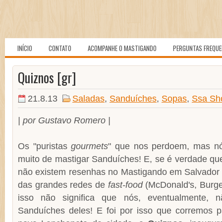
INÍCIO
CONTATO
ACOMPANHE O MASTIGANDO
PERGUNTAS FREQU
Quiznos [gr]
21.8.13
Saladas
,
Sanduíches
,
Sopas
,
Ssa Sh
| por Gustavo Romero |
Os "puristas
gourmets
" que nos perdoem, mas n
muito de mastigar Sanduíches! E, se é verdade que
não existem resenhas no Mastigando em Salvador 
das grandes redes de
fast-food
(McDonald's, Burge
isso não significa que nós, eventualmente, 
Sanduíches deles! E foi por isso que corremos 