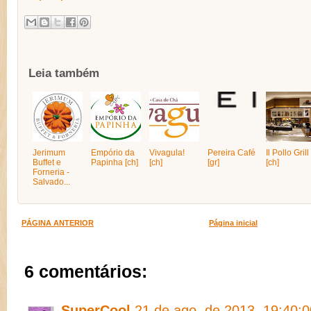
Leia também
Jerimum
Empório da
Vivagula!
Pereira Café
Il Pollo Grill
Buffet e
Papinha [ch]
[ch]
[gr]
[ch]
Forneria -
Salvado...
PÁGINA ANTERIOR
Página inicial
6 comentários:
SuperCool
21 de ago. de 2013, 19:40:0