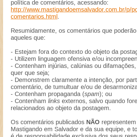
política de comentários, acessando:
http://www.mastigandoemsalvador.com.br/p/pol
comentarios.html
.
Resumidamente, os comentários que poderão s
aqueles que:
- Estejam fora do contexto do objeto da post
- Utilizem linguagem ofensiva e/ou incompreen
- Contenham injúrias, calúnias ou difamações
quer que seja;
- Demonstrem claramente a intenção, por part
comentário, de tumultuar e/ou de desarmoniz
- Contenham propaganda (
spam
); ou
- Contenham
links
externos, salvo quando for
relacionados ao objeto da postagem.
Os comentários publicados
NÃO
representem 
Mastigando em Salvador e da sua equipe, e t
é de responsabilidade exclusiva dos seus resp