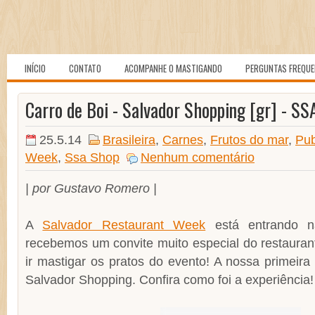
INÍCIO
CONTATO
ACOMPANHE O MASTIGANDO
PERGUNTAS FREQU
Carro de Boi - Salvador Shopping [gr] - S
25.5.14
Brasileira
,
Carnes
,
Frutos do mar
,
Pub
Week
,
Ssa Shop
Nenhum comentário
| por Gustavo Romero |
A
Salvador Restaurant Week
está entrando na
recebemos um convite muito especial do restaura
ir mastigar os pratos do evento! A nossa primeira 
Salvador Shopping. Confira como foi a experiência!