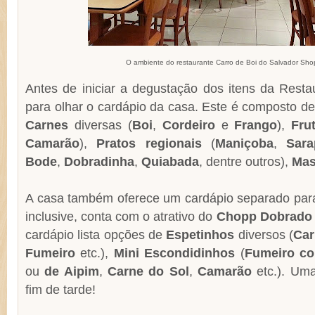
O ambiente do restaurante Carro de Boi do Salvador Sho
Antes de iniciar a degustação dos itens da Rest
para olhar o cardápio da casa. Este é composto d
Carnes
diversas (
Boi
,
Cordeiro
e
Frango
),
Fru
Camarão
),
Pratos regionais
(
Maniçoba
,
Sara
Bode
,
Dobradinha
,
Quiabada
, dentre outros),
Mas
A casa também oferece um cardápio separado par
inclusive, conta com o atrativo do
Chopp Dobrado
cardápio lista opções de
Espetinhos
diversos (
Car
Fumeiro
etc.),
Mini Escondidinhos
(
Fumeiro c
ou
de Aipim
,
Carne do Sol
,
Camarão
etc.). Um
fim de tarde!