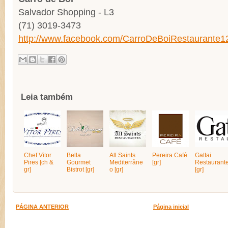
Salvador Shopping - L3
(71) 3019-3473
http://www.facebook.com/CarroDeBoiRestaurante1
Leia também
Chef Vitor
Bella
All Saints
Pereira Café
Gattai
Pires [ch &
Gourmet
Mediterrâne
[gr]
Restaurant
gr]
Bistrot [gr]
o [gr]
[gr]
PÁGINA ANTERIOR
Página inicial