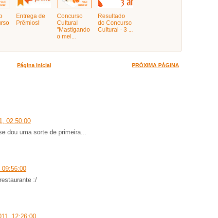
o
Entrega de
Concurso
Resultado
rso
Prêmios!
Cultural
do Concurso
"Mastigando
Cultural - 3 ...
o mel...
Página inicial
PRÓXIMA PÁGINA
1, 02:50:00
se dou uma sorte de primeira...
, 09:56:00
estaurante :/
011, 12:26:00