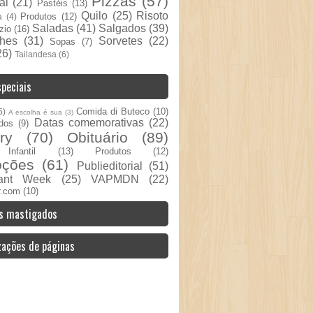
Pizzas
(57)
al
(21)
Pastéis
(13)
Quilo
(25)
Risoto
Produtos
(12)
a
(4)
Saladas
(41)
Salgados
(39)
zio
(16)
hes
(31)
Sorvetes
(22)
Sopas
(7)
26)
Tailandesa
(6)
peciais
Comida di Buteco
(10)
5)
A escolha é sua
(3)
Datas comemorativas
(22)
dos
(9)
ry
(70)
Obituário
(89)
nfantil
(13)
Produtos
(12)
oções
(61)
Publieditorial
(51)
rant Week
(25)
VAPMDN
(22)
r.com
(10)
s mastigados
zações de páginas