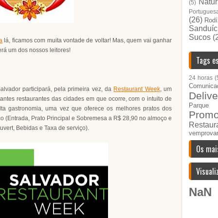
Natur
(5)
Portugues
(26)
Rodí
Sanduíc
Sucos
(
ta
lá, ficamos com muita vontade de voltar! Mas, quem vai ganhar
rá um dos nossos leitores!
Tags es
24 horas
(
Comunica
vador participará, pela primeira vez, da
Restaurant Week
, um
Delive
antes restaurantes das cidades em que ocorre, com o intuito de
Parque I
alta gastronomia, uma vez que oferece os melhores pratos dos
Prom
co (Entrada, Prato Principal e Sobremesa a R$ 28,90 no almoço e
Restau
uvert, Bebidas e Taxa de serviço).
vemprova
Os mai
Visuali
NaN