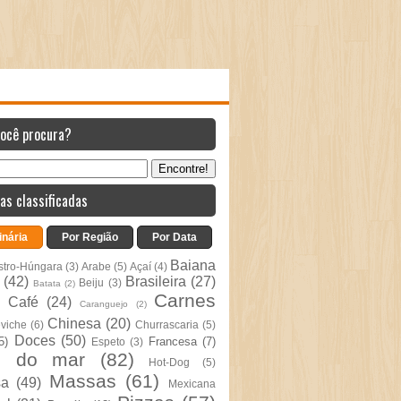
você procura?
as classificadas
inária
Por Região
Por Data
Baiana
stro-Húngara
(3)
Arabe
(5)
Açaí
(4)
(42)
Brasileira
(27)
Beiju
(3)
Batata
(2)
Carnes
Café
(24)
Caranguejo
(2)
Chinesa
(20)
viche
(6)
Churrascaria
(5)
Doces
(50)
5)
Francesa
(7)
Espeto
(3)
s do mar
(82)
Hot-Dog
(5)
Massas
(61)
sa
(49)
Mexicana