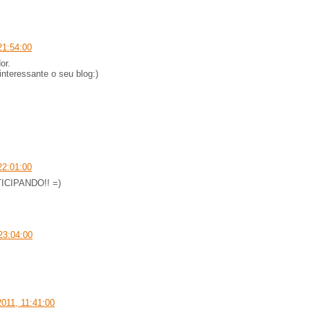
21:54:00
or.
interessante o seu blog:)
22:01:00
TICIPANDO!! =)
23:04:00
2011, 11:41:00