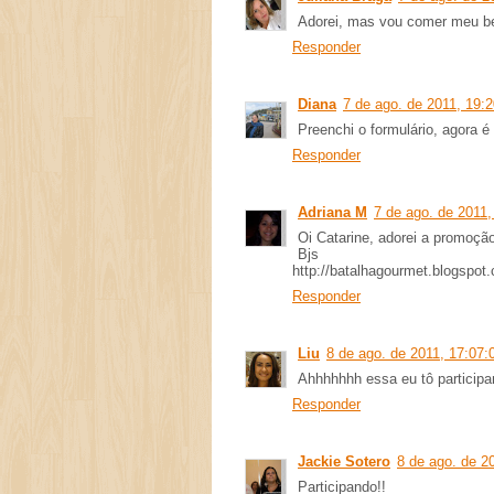
Adorei, mas vou comer meu bei
Responder
Diana
7 de ago. de 2011, 19:
Preenchi o formulário, agora é
Responder
Adriana M
7 de ago. de 2011,
Oi Catarine, adorei a promoçã
Bjs
http://batalhagourmet.blogspot
Responder
Liu
8 de ago. de 2011, 17:07:
Ahhhhhhh essa eu tô participa
Responder
Jackie Sotero
8 de ago. de 2
Participando!!