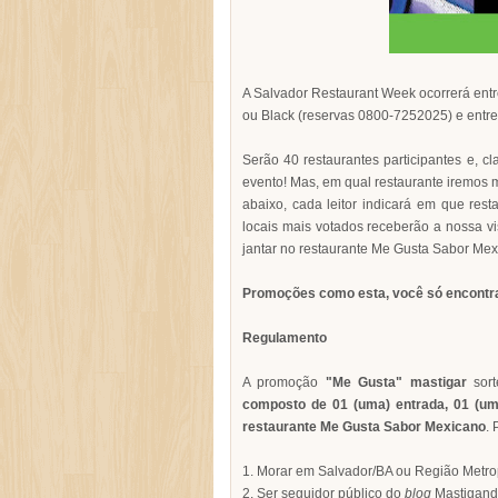
A Salvador Restaurant Week ocorrerá entre
ou Black (reservas 0800-7252025) e entre 
Serão 40 restaurantes participantes e, c
evento! Mas, em qual restaurante iremos m
abaixo, cada leitor indicará em que re
locais mais votados receberão a nossa vis
jantar no restaurante Me Gusta Sabor Me
Promoções como esta, você só encontr
Regulamento
A promoção
"Me Gusta" mastigar
sort
composto de 01 (uma) entrada, 01 (um)
restaurante Me Gusta Sabor Mexicano
. 
1. Morar em Salvador/BA ou Região Metropo
2. Ser seguidor público do
blog
Mastigand