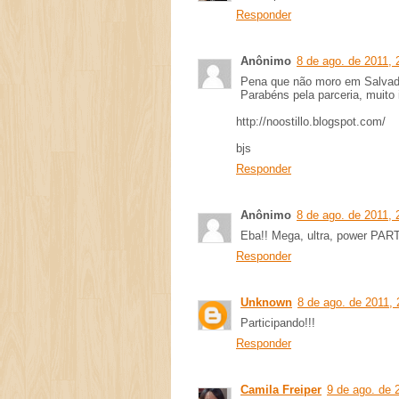
Responder
Anônimo
8 de ago. de 2011, 
Pena que não moro em Salvad
Parabéns pela parceria, muito 
http://noostillo.blogspot.com/
bjs
Responder
Anônimo
8 de ago. de 2011, 
Eba!! Mega, ultra, power PAR
Responder
Unknown
8 de ago. de 2011, 
Participando!!!
Responder
Camila Freiper
9 de ago. de 