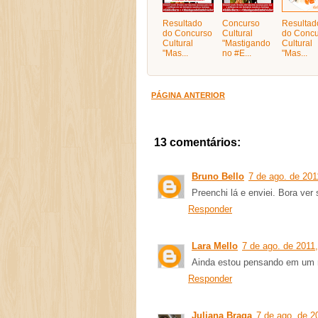
Resultado
Concurso
Resultad
do Concurso
Cultural
do Concu
Cultural
"Mastigando
Cultural
"Mas...
no #E...
"Mas...
PÁGINA ANTERIOR
13 comentários:
Bruno Bello
7 de ago. de 201
Preenchi lá e enviei. Bora ver 
Responder
Lara Mello
7 de ago. de 2011
Ainda estou pensando em um r
Responder
Juliana Braga
7 de ago. de 2