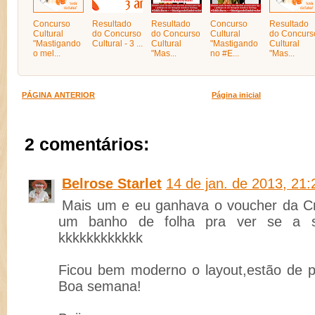
Concurso
Resultado
Resultado
Concurso
Resultado
Cultural
do Concurso
do Concurso
Cultural
do Concurs
"Mastigando
Cultural - 3 ...
Cultural
"Mastigando
Cultural
o mel...
"Mas...
no #E...
"Mas...
PÁGINA ANTERIOR
Página inicial
2 comentários:
Belrose Starlet
14 de jan. de 2013, 21:
Mais um e eu ganhava o voucher da C
um banho de folha pra ver se a si
kkkkkkkkkkkk
Ficou bem moderno o layout,estão de 
Boa semana!